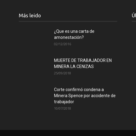
Collahuasi
Más leido
Ú
¿Que es una carta de
amonestación?
02/12/2016
MUERTE DE TRABAJADOR EN
MINERA LA CENIZAS
25/09/2018
Corte confirmó condena a
Minera Spence por accidente de
trabajador
10/07/2018