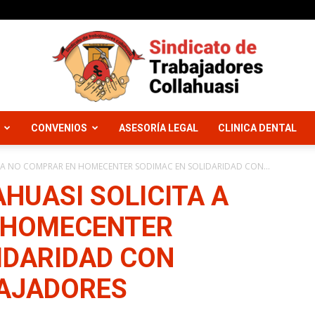
CONVENIOS
ASESORÍA LEGAL
CLINICA DENTAL
Sindicato
 A NO COMPRAR EN HOMECENTER SODIMAC EN SOLIDARIDAD CON...
HUASI SOLICITA A
 HOMECENTER
Trabajadores
IDARIDAD CON
BAJADORES