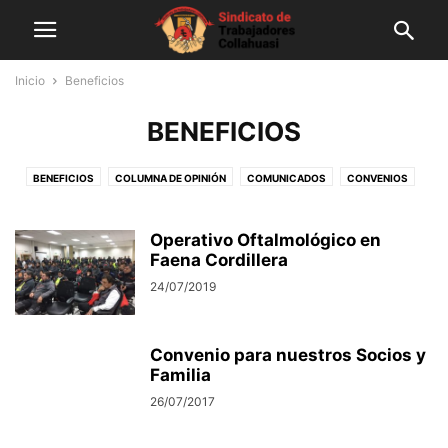
Inicio
Beneficios
BENEFICIOS
BENEFICIOS
COLUMNA DE OPINIÓN
COMUNICADOS
CONVENIOS
DEFUNCIONES
EN IMÁGENES
ENTREVISTAS
GENERAL
GESTIÓN SINDICAL
NOTICIAS
SALUD
SIN CATEGORÍA
Operativo Oftalmológico en
Faena Cordillera
24/07/2019
Convenio para nuestros Socios y
Familia
26/07/2017