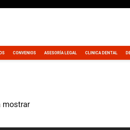
Sindicato
OS
CONVENIOS
ASESORÍA LEGAL
CLINICA DENTAL
D
Trabajadores
a mostrar
Collahuasi