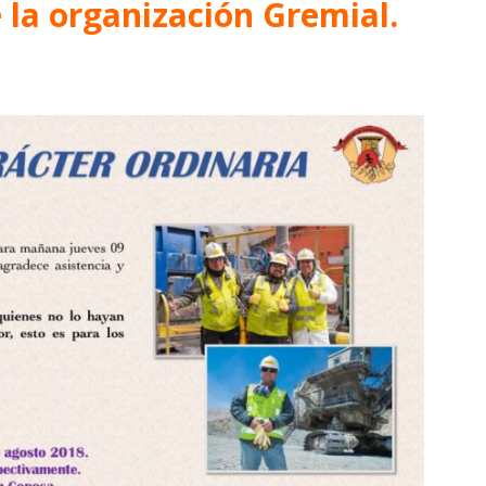
e la organización Gremial.
Collahuasi