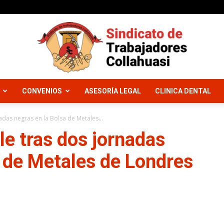
CONVENIOS
ASESORÍA LEGAL
CLINICA DENTAL
Sindicato
adas negras en la Bolsa de Metales...
le tras dos jornadas
a de Metales de Londres
Trabajadores