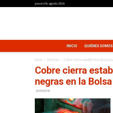
jueves 06, agosto 2026
INICIO
QUIÉNES SOMOS
Inicio
Noticias
Cobre cierra estable tras dos jorn
Cobre cierra estab
negras en la Bols
20/06/2018