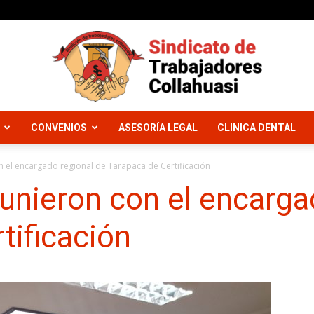
CONVENIOS
ASESORÍA LEGAL
CLINICA DENTAL
Sindicato
n el encargado regional de Tarapaca de Certificación
eunieron con el encarga
tificación
Trabajadores