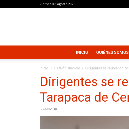
viernes 07, agosto 2026
INICIO
QUIÉNES SOMOS
Inicio
Gestión sindical
Dirigentes se reunieron co
Dirigentes se r
Tarapaca de Cer
27/06/2018