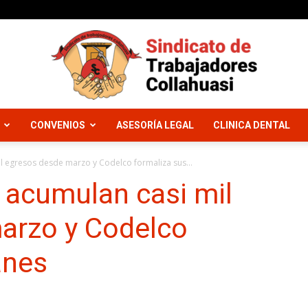
CONVENIOS
ASESORÍA LEGAL
CLINICA DENTAL
Sindicato
l egresos desde marzo y Codelco formaliza sus...
 acumulan casi mil
arzo y Codelco
Trabajadores
anes