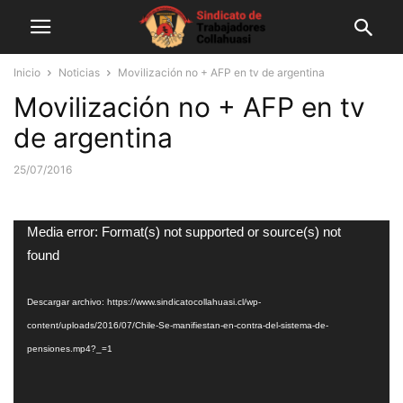
Inicio
Noticias
Movilización no + AFP en tv de argentina
Movilización no + AFP en tv
de argentina
25/07/2016
Reproductor
Media error: Format(s) not supported or source(s) not
de
found
vídeo
Descargar archivo: https://www.sindicatocollahuasi.cl/wp-
content/uploads/2016/07/Chile-Se-manifiestan-en-contra-del-sistema-de-
pensiones.mp4?_=1