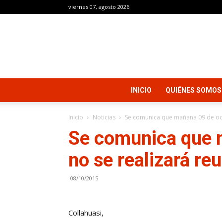
viernes 07, agosto 2026
INICIO
QUIÉNES SOMOS
Inicio
Noticias
Se comunica que mañana 09 de oct
Se comunica que 
no se realizará re
08/10/2015
Collahuasi,