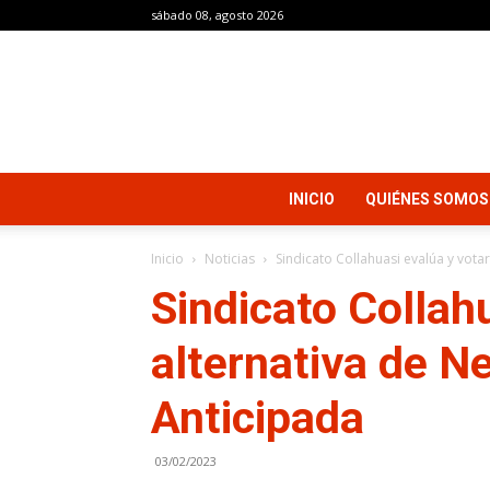
sábado 08, agosto 2026
INICIO
QUIÉNES SOMOS
Inicio
Noticias
Sindicato Collahuasi evalúa y vota
Sindicato Collah
alternativa de N
Anticipada
03/02/2023