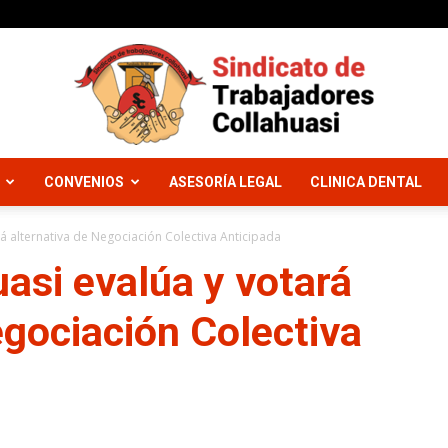
CONVENIOS
ASESORÍA LEGAL
CLINICA DENTAL
Sindicato
rá alternativa de Negociación Colectiva Anticipada
uasi evalúa y votará
egociación Colectiva
Trabajadores