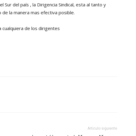
ur del país , la Dirigencia Sindical, esta al tanto y
Collahuasi
 de la manera mas efectiva posible.
a cualquiera de los dirigentes
Artículo siguiente