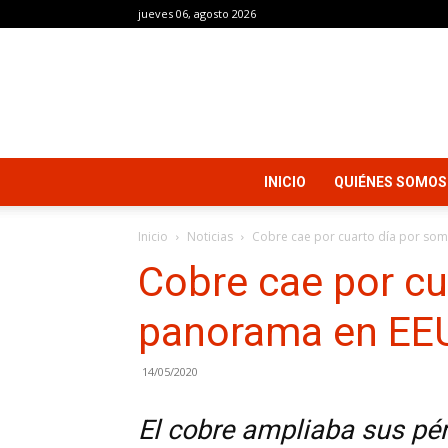
jueves 06, agosto 2026
INICIO
QUIÉNES SOMOS
Inicio
Noticias
Cobre cae por cuarto día por so
Cobre cae por cu
panorama en EE
14/05/2020
El cobre ampliaba sus pér