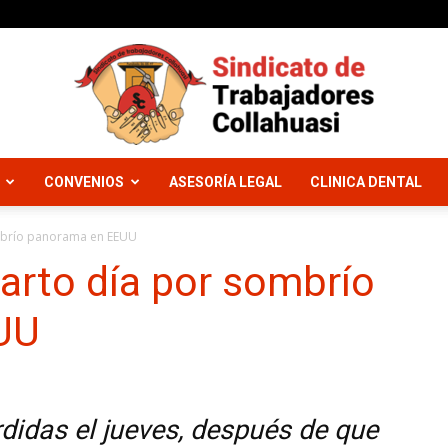
CONVENIOS
ASESORÍA LEGAL
CLINICA DENTAL
Sindicato
mbrío panorama en EEUU
arto día por sombrío
UU
Trabajadores
didas el jueves, después de que