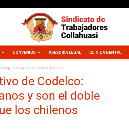
CONVENIOS
ASESORÍA LEGAL
CLINICA DENTAL
Sindicato
rabajé con peruanos y son el doble de...
tivo de Codelco:
anos y son el doble
Trabajadores
ue los chilenos