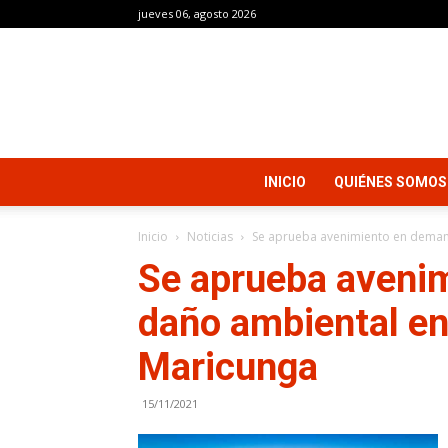
jueves 06, agosto 2026
INICIO
QUIÉNES SOMOS
Inicio
Noticias
Se aprueba avenimiento en demand
Se aprueba aveni
daño ambiental en
Maricunga
15/11/2021