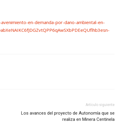
-avenimiento-en-demanda-por-dano-ambiental-en-
AR2OabXeNAIKC6fJDGZvtQPP6qAwSXbPDEeQUflhb3esn-
Artículo siguiente
Los avances del proyecto de Autonomía que se
realiza en Minera Centinela