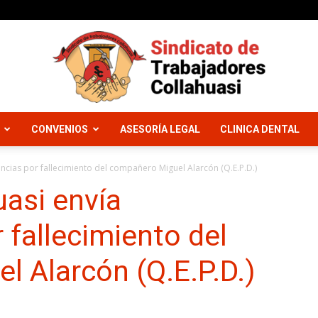
CONVENIOS
ASESORÍA LEGAL
CLINICA DENTAL
Sindicato
ncias por fallecimiento del compañero Miguel Alarcón (Q.E.P.D.)
uasi envía
 fallecimiento del
Trabajadores
 Alarcón (Q.E.P.D.)