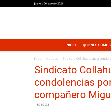
jueves 06, agosto 2026
INICIO
QUIÉNES SOMOS
Inicio
Noticias
Sindicato Collahuasi envía condole
Sindicato Collah
condolencias por
compañero Miguel
11/06/2021