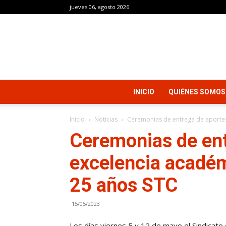
jueves 06, agosto 2026
INICIO
QUIÉNES SOMOS
Inicio
Noticias
Ceremonias de entrega de aportes
Ceremonias de ent
excelencia acadé
25 años STC
15/05/2023
Los días viernes 5 y 12 de mayo el Sindicato 