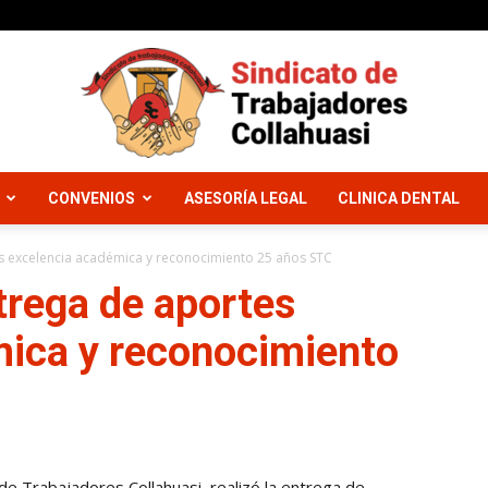
CONVENIOS
ASESORÍA LEGAL
CLINICA DENTAL
Sindicato
 excelencia académica y reconocimiento 25 años STC
rega de aportes
mica y reconocimiento
Trabajadores
de Trabajadores Collahuasi, realizó la entrega de