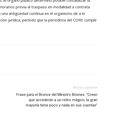
 el órgano público determinó posible contabilizar la
norarios previa al traspaso en modalidad a contrata
do una antigüedad continua en el organismo de a lo
ión jurídica, período que la periodista del CORE cumple
Artículo siguiente
Frase para el Bronce del Ministro Briones: “Creen
que accederán a un retiro mágico; la gran
mayoría tiene poco y nada en sus cuentas”