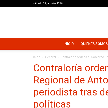
sábado 08, agosto 2026
INICIO
QUIÉNES SOMOS
Inicio
General
Contraloría ordena al Gobierno Reg
Contraloría orde
Regional de Anto
periodista tras 
políticas