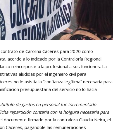
el contrato de Carolina Cáceres para 2020 como
a, acorde a lo indicado por la Contraloría Regional,
nco reincorporar a la profesional a sus funciones. La
trativas aludidas por el ingeniero civil para
res no le asistía la “confianza legítima” necesaria para
nificación presupuestaria del servicio no lo hacía
subtítulo de gastos en personal fue incrementado
dicha repartición contaría con la holgura necesaria para
ó el documento firmado por la contralora Claudia Neira, el
l con Cáceres, pagándole las remuneraciones