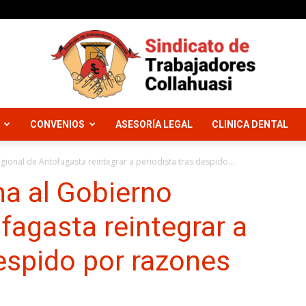
CONVENIOS
ASESORÍA LEGAL
CLINICA DENTAL
Sindicato
ional de Antofagasta reintegrar a periodista tras despido...
na al Gobierno
fagasta reintegrar a
Trabajadores
despido por razones