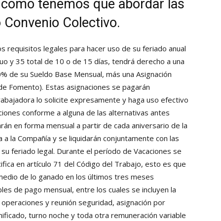
como tenemos que abordar las
Collahuasi
 Convenio Colectivo.
s requisitos legales para hacer uso de su feriado anual
uo y 35 total de 10 o de 15 días, tendrá derecho a una
70% de su Sueldo Base Mensual, más una Asignación
 de Fomento). Estas asignaciones se pagarán
rabajadora lo solicite expresamente y haga uso efectivo
aciones conforme a alguna de las alternativas antes
án en forma mensual a partir de cada aniversario de la
a a la Compañía y se liquidarán conjuntamente con las
u feriado legal. Durante el período de Vacaciones se
ica en artículo 71 del Código del Trabajo, esto es que
medio de lo ganado en los últimos tres meses
bles de pago mensual, entre los cuales se incluyen la
 operaciones y reunión seguridad, asignación por
ificado, turno noche y toda otra remuneración variable