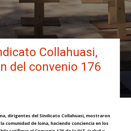
ndicato Collahuasi,
ón del convenio 176
ma, dirigentes del Sindicato Collahuasi, mostraron
a la comunidad de loina, haciendo conciencia en los
ile ratifique el Convenio 176 de la OIT, (salud y