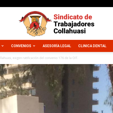
CONVENIOS
ASESORÍA LEGAL
CLINICA DENTAL
Sindicato
llahuasi, exigen ratificación del convenio 176 de la OIT.
Trabajadores