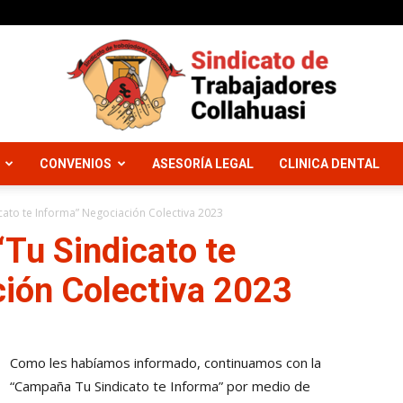
CONVENIOS
ASESORÍA LEGAL
CLINICA DENTAL
Sindicato
cato te Informa” Negociación Colectiva 2023
Tu Sindicato te
ión Colectiva 2023
Trabajadores
Como les habíamos informado, continuamos con la
“Campaña Tu Sindicato te Informa” por medio de