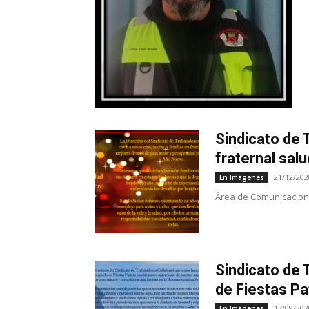
Sindicato de 
fraternal sal
21/12/202
En Imágenes
Área de Comunicacione
Sindicato de 
de Fiestas Pa
17/09/202
En Imágenes