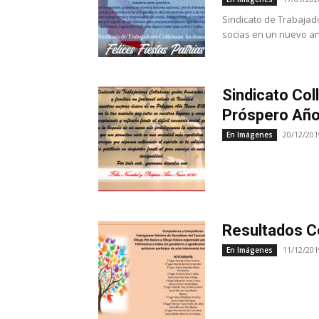
Sindicato de Trabajad
socias en un nuevo ani
Sindicato Col
Próspero Añ
20/12/201
En Imágenes
Resultados Co
11/12/201
En Imágenes