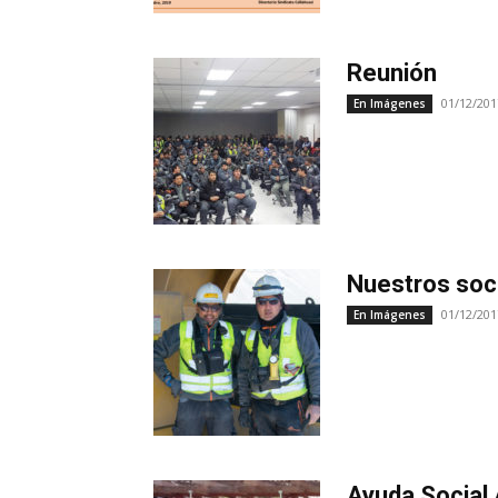
Reunión
01/12/201
En Imágenes
Nuestros soc
01/12/201
En Imágenes
Ayuda Social