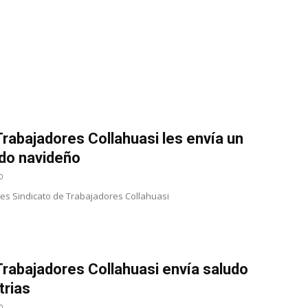
Collahuasi
Trabajadores Collahuasi les envía un
udo navideño
0
s Sindicato de Trabajadores Collahuasi
Trabajadores Collahuasi envía saludo
trias
0