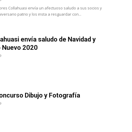
ores Collahuasi envía un afectuoso saludo a sus socios y
versario patrio y los insta a resguardar con...
lahuasi envía saludo de Navidad y
o Nuevo 2020
9
ncurso Dibujo y Fotografía
9