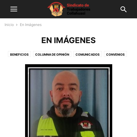
Inicio
En Imágenes
EN IMÁGENES
BENEFICIOS
COLUMNA DE OPINIÓN
COMUNICADOS
CONVENIOS
DEFUNCIONES
EN IMÁGENES
ENTREVISTAS
GENERAL
GESTIÓN SINDICAL
NOTICIAS
SALUD
SIN CATEGORÍA