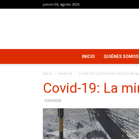
jueves 06, agosto 2026
INICIO
QUIÉNES SOMOS
Inicio
General
Covid-19: La minería y el país des
Covid-19: La min
12/05/2020