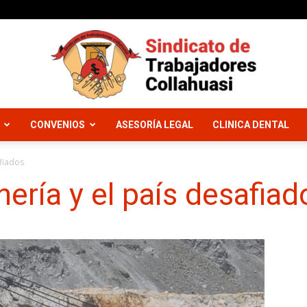
CONVENIOS
ASESORÍA LEGAL
CLINICA DENTAL
Sindicato
afiados
ería y el país desafiad
Trabajadores